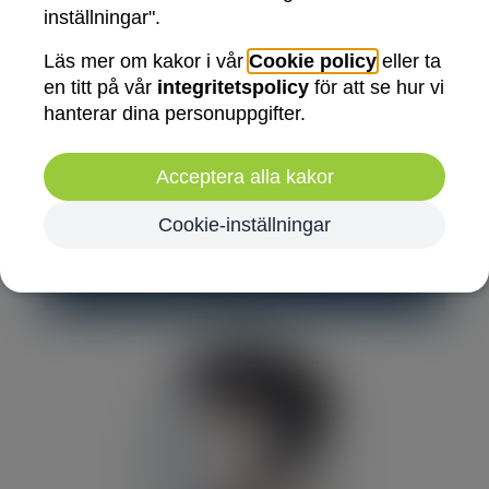
Läs mer här
inställningar".
Läs mer om kakor i vår
Cookie policy
eller ta
en titt på vår
integritetspolicy
för att se hur vi
Publikationer
hanterar dina personuppgifter.
Här hittar du intressanta publikationer
Acceptera alla kakor
och dokument
Cookie-inställningar
Läs mer här