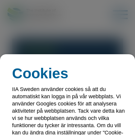
Aktuellt
Här har vi samlat det senaste från oss
Cookies
Läs mer här
IIA Sweden använder cookies så att du
automatiskt kan logga in på vår webbplats. Vi
använder Googles cookies för att analysera
Nyhetsbrev
aktiviteter på webbplatsen. Tack vare detta kan
vi se hur webbplatsen används och vilka
Här hittar du våra nyhetsbrev
funktioner du tycker är intressanta. Om du vill
kan du ändra dina inställningar under "Cookie-